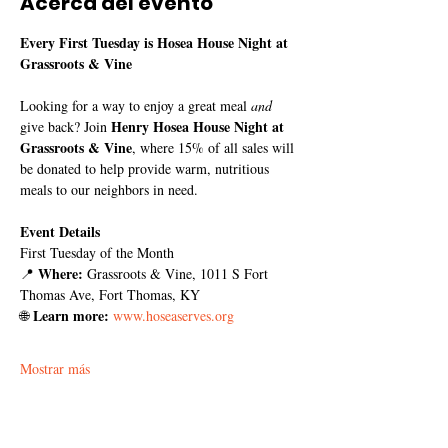
Acerca del evento
Every First Tuesday is Hosea House Night at 
Grassroots & Vine
Looking for a way to enjoy a great meal 
and
Henry Hosea House Night at 
give back? Join 
Grassroots & Vine
, where 15% of all sales will 
be donated to help provide warm, nutritious 
meals to our neighbors in need.
Event Details
First Tuesday of the Month
Where:
📍 
 Grassroots & Vine, 1011 S Fort 
Thomas Ave, Fort Thomas, KY
Learn more:
🌐 
www.hoseaserves.org
Mostrar más